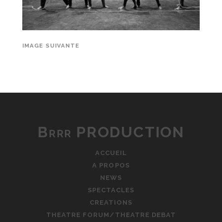
IMAGE SUIVANTE
Brrr PRODUCTION
ACCUEIL
A PROPOS
NEWS
SPECTACLES
CREATIONS
THEATRE FORUM/THEATRE DEBAT