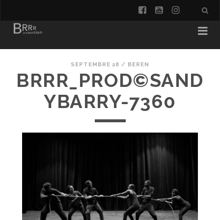
facebook
youtube
instagra
SEPTEMBRE 28 /
BEREN
BRRR_PROD©SAND
YBARRY-7360