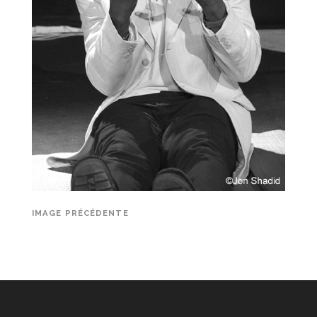
IMAGE PRÉCÉDENTE