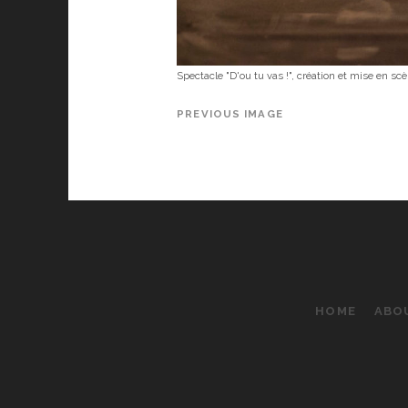
Spectacle "D'ou tu vas !", création et mise en 
PREVIOUS IMAGE
HOME
ABO