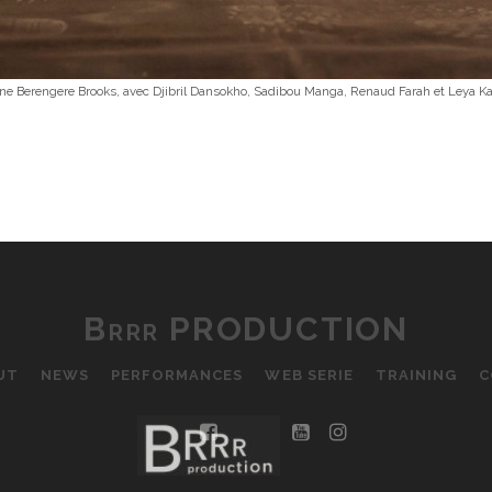
scène Berengere Brooks, avec Djibril Dansokho, Sadibou Manga, Renaud Farah et Leya Ka
Brrr PRODUCTION
UT
NEWS
PERFORMANCES
WEB SERIE
TRAINING
C
facebook
youtube
instagram